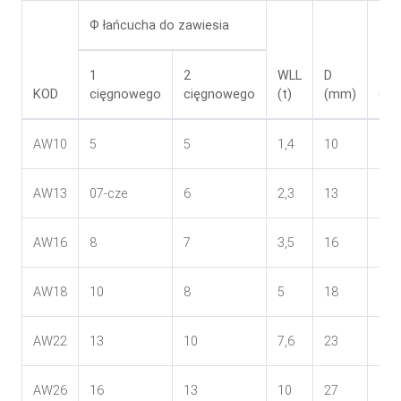
Ф łańcucha do zawiesia
1
2
WLL
D
T
KOD
cięgnowego
cięgnowego
(t)
(mm)
(m
AW10
5
5
1,4
10
80
AW13
07-cze
6
2,3
13
110
AW16
8
7
3,5
16
110
AW18
10
8
5
18
135
AW22
13
10
7,6
23
160
AW26
16
13
10
27
180