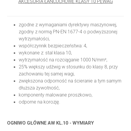
AKCESORIA ŁAŃCUCHOWE KLASY 10 PEWAG
zgodne z wymaganiami dyrektywy maszynowej,
zgodny z normą PN-EN 1677-4 o podwyższonej
wytrzymałości,
współczynnik bezpieczeństwa: 4,
wykonane z: stal klasa 10,
wytrzymałość na rozciąganie 1000 N/mm²,
25% większy udźwig w stosunku do klasy 8, przy
zachowaniu tej samej wagi,
zwiększona odporność na ścieranie a tym samym
dłuższa żywotność,
komponenty malowane proszkowo,
odporne na korozję.
OGNIWO GŁÓWNE AW KL.10 - WYMIARY