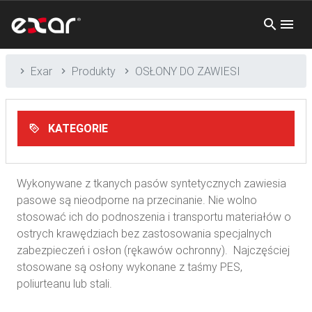
Exar
Produkty
OSŁONY DO ZAWIESI
KATEGORIE
Wykonywane z tkanych pasów syntetycznych zawiesia
pasowe są nieodporne na przecinanie. Nie wolno
stosować ich do podnoszenia i transportu materiałów o
ostrych krawędziach bez zastosowania specjalnych
zabezpieczeń i osłon (rękawów ochronny). Najczęściej
stosowane są osłony wykonane z taśmy PES,
poliurteanu lub stali.