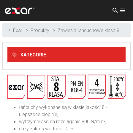
Exar
Produkty
Zawiesia łańcuchowe klasa 8
KATEGORIE
łańcuchy wykonane są w klasie jakości 8 -
ulepszone cieplnie,
wytrzymałość na rozciąganie 800 N/mm²,
duży zakres wartości DOR,