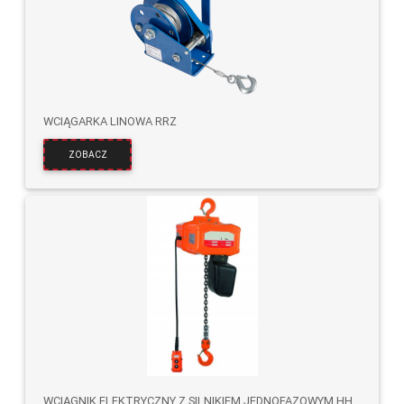
WCIĄGARKA LINOWA RRZ
ZOBACZ
WCIĄGNIK ELEKTRYCZNY Z SILNIKIEM JEDNOFAZOWYM HHBS