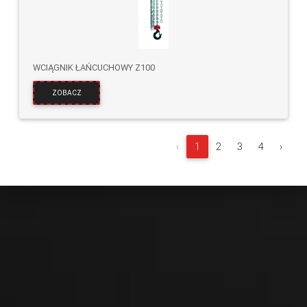
WCIĄGNIK ŁAŃCUCHOWY Z100
ZOBACZ
‹
1
2
3
4
›