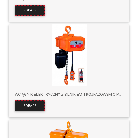
ZOBACZ
WCIĄGNIK ELEKTRYCZNY Z SILNIKIEM TRÓJFAZOWYM O PODWÓJNEJ PRĘDKOŚCI HHBT
ZOBACZ