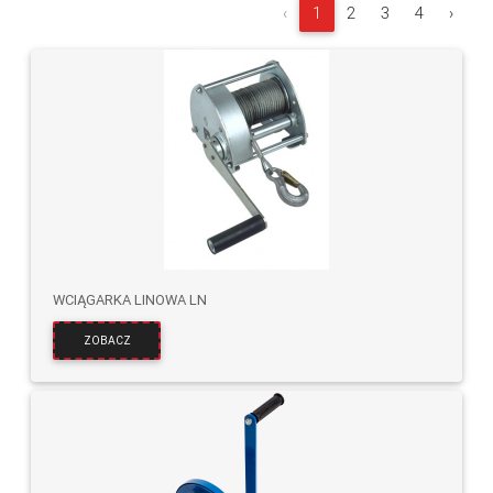
‹
1
2
3
4
›
WCIĄGARKA LINOWA LN
ZOBACZ