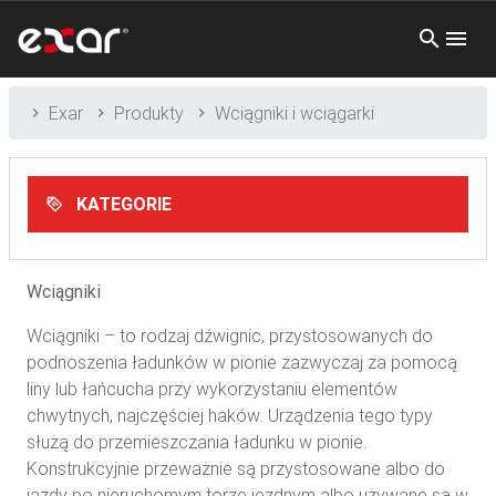
Exar
Produkty
Wciągniki i wciągarki
KATEGORIE
Wciągniki
Wciągniki – to rodzaj dźwignic, przystosowanych do
podnoszenia ładunków w pionie zazwyczaj za pomocą
liny lub łańcucha przy wykorzystaniu elementów
chwytnych, najczęściej haków. Urządzenia tego typy
służą do przemieszczania ładunku w pionie.
Konstrukcyjnie przeważnie są przystosowane albo do
jazdy po nieruchomym torze jezdnym albo używane są w