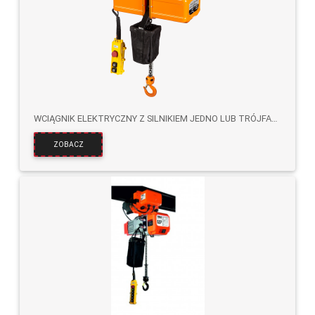
WCIĄGNIK ELEKTRYCZNY Z SILNIKIEM JEDNO LUB TRÓJFAZOWYM O POJEDYNCZEJ PRĘDKOŚCI HHB
ZOBACZ