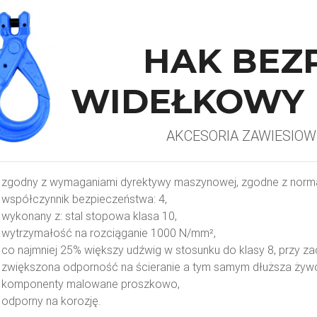
HAK BEZ
WIDEŁKOWY K
AKCESORIA ZAWIESIOW
zgodny z wymaganiami dyrektywy maszynowej, zgodne z norm
współczynnik bezpieczeństwa: 4,
wykonany z: stal stopowa klasa 10,
wytrzymałość na rozciąganie 1000 N/mm²,
co najmniej 25% większy udźwig w stosunku do klasy 8, przy za
zwiększona odporność na ścieranie a tym samym dłuższa żyw
komponenty malowane proszkowo,
odporny na korozję.