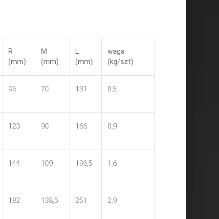
R
M
L
waga
(mm)
(mm)
(mm)
(kg/szt)
96
70
131
0,5
123
90
166
0,9
144
109
196,5
1,6
182
138,5
251
2,9