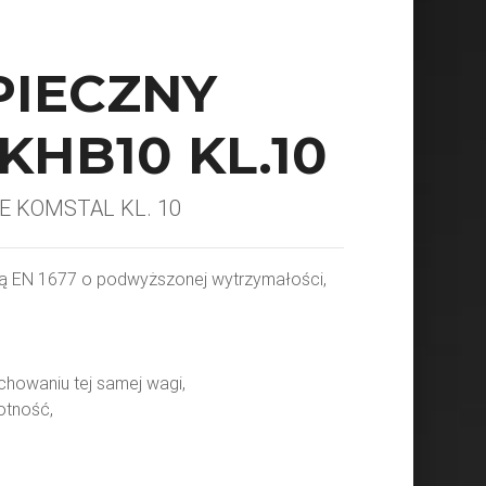
PIECZNY
HB10 KL.10
E KOMSTAL KL. 10
ą EN 1677 o podwyższonej wytrzymałości,
chowaniu tej samej wagi,
otność,