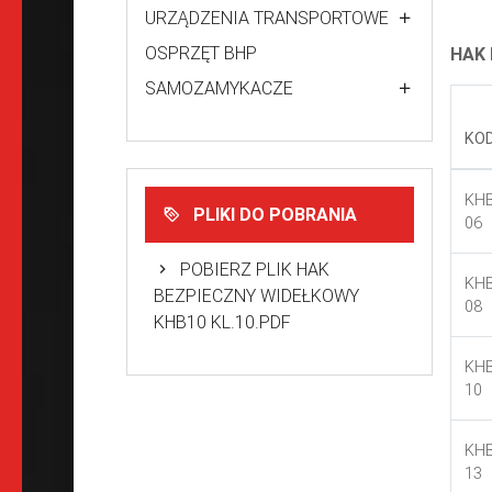
URZĄDZENIA TRANSPORTOWE
OSPRZĘT BHP
HAK 
SAMOZAMYKACZE
KO
KHB
PLIKI DO POBRANIA
06
POBIERZ PLIK HAK
KHB
BEZPIECZNY WIDEŁKOWY
08
KHB10 KL.10.PDF
KHB
10
KHB
13