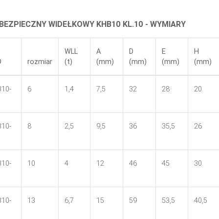
BEZPIECZNY WIDEŁKOWY KHB10 KL.10 - WYMIARY
WLL
A
D
E
H
D
rozmiar
(t)
(mm)
(mm)
(mm)
(mm)
10-
6
1,4
7,5
32
28
20
10-
8
2,5
9,5
36
35,5
26
10-
10
4
12
46
45
30
10-
13
6,7
15
59
53,5
40,5