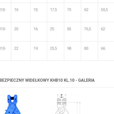
10-
16
10
17,5
70
62
50,5
10-
20
16
25
85
76,5
62
10-
22
19
25,5
98
80
66
BEZPIECZNY WIDEŁKOWY KHB10 KL.10 - GALERIA