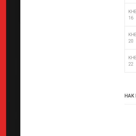
KHB
16
KHB
20
KHB
22
HAK 