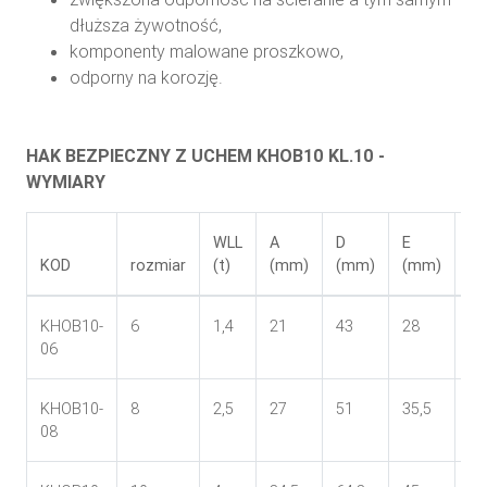
dłuższa żywotność,
komponenty malowane proszkowo,
odporny na korozję.
HAK BEZPIECZNY Z UCHEM KHOB10 KL.10 -
WYMIARY
WLL
A
D
E
H
KOD
rozmiar
(t)
(mm)
(mm)
(mm)
(
KHOB10-
6
1,4
21
43
28
20
06
KHOB10-
8
2,5
27
51
35,5
26
08