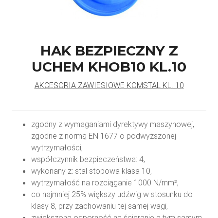
HAK BEZPIECZNY Z
UCHEM KHOB10 KL.10
AKCESORIA ZAWIESIOWE KOMSTAL KL. 10
zgodny z wymaganiami dyrektywy maszynowej,
zgodne z normą EN 1677 o podwyższonej
wytrzymałości,
współczynnik bezpieczeństwa: 4,
wykonany z: stal stopowa klasa 10,
wytrzymałość na rozciąganie 1000 N/mm²,
co najmniej 25% większy udźwig w stosunku do
klasy 8, przy zachowaniu tej samej wagi,
zwiększona odporność na ścieranie a tym samym