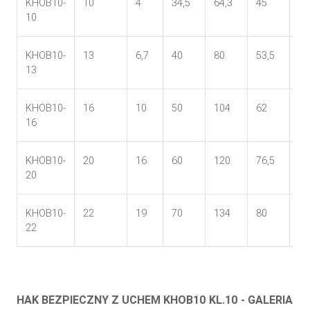
KHOB10-
10
4
34,5
64,3
45
30
10
KHOB10-
13
6,7
40
80
53,5
40
13
KHOB10-
16
10
50
104
62
50
16
KHOB10-
20
16
60
120
76,5
62
20
KHOB10-
22
19
70
134
80
66
22
HAK BEZPIECZNY Z UCHEM KHOB10 KL.10 - GALERIA