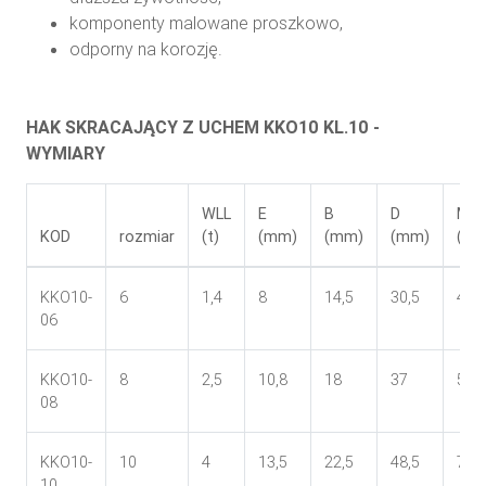
komponenty malowane proszkowo,
odporny na korozję.
HAK SKRACAJĄCY Z UCHEM KKO10 KL.10 -
WYMIARY
WLL
E
B
D
M
KOD
rozmiar
(t)
(mm)
(mm)
(mm)
(mm
KKO10-
6
1,4
8
14,5
30,5
43,5
06
KKO10-
8
2,5
10,8
18
37
53
08
KKO10-
10
4
13,5
22,5
48,5
72
10