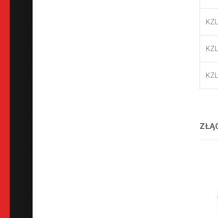
KZL
KZL
KZL
ZŁĄC