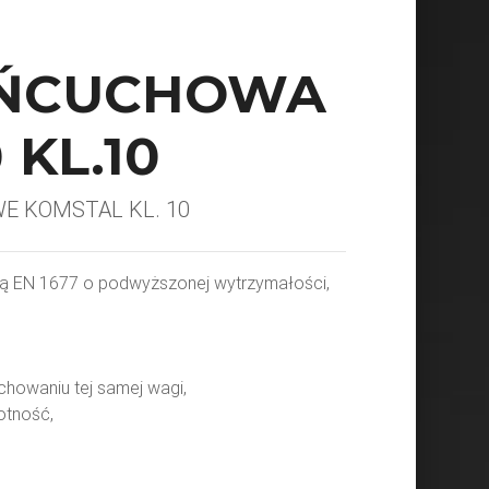
AŃCUCHOWA
 KL.10
WE KOMSTAL KL. 10
ą EN 1677 o podwyższonej wytrzymałości,
chowaniu tej samej wagi,
otność,