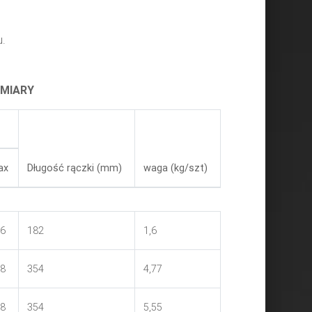
u.
YMIARY
ax
Długość rączki (mm)
waga (kg/szt)
6
182
1,6
8
354
4,77
8
354
5,55