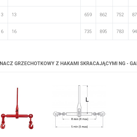
13
13
659
862
752
87
16
16
735
895
783
94
NACZ GRZECHOTKOWY Z HAKAMI SKRACAJĄCYMI NG - GA