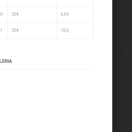
9
354
6,54
1
354
10,5
LERIA