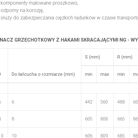
komponenty malowane proszkowo,
odporny na korozję,
służy do zabezpieczania ciężkich ładunków w czasie transport
NACZ GRZECHOTKOWY Z HAKAMI SKRACAJĄCYMI NG - W
S (mm)
R (mm)
D
Do łańcucha o rozmiarze (mm)
min
max
min
m
6
6
442
560
488
60
8
8
605
808
665
86
10
10
606
809
685
88