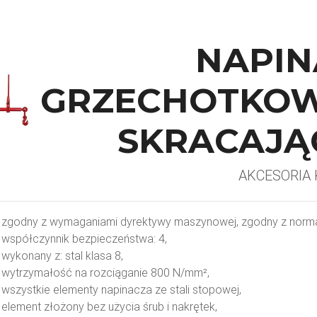
NAPIN
GRZECHOTKOW
SKRACAJĄ
AKCESORIA 
zgodny z wymaganiami dyrektywy maszynowej, zgodny z norm
współczynnik bezpieczeństwa: 4,
wykonany z: stal klasa 8,
wytrzymałość na rozciąganie 800 N/mm²,
wszystkie elementy napinacza ze stali stopowej,
element złożony bez użycia śrub i nakrętek,