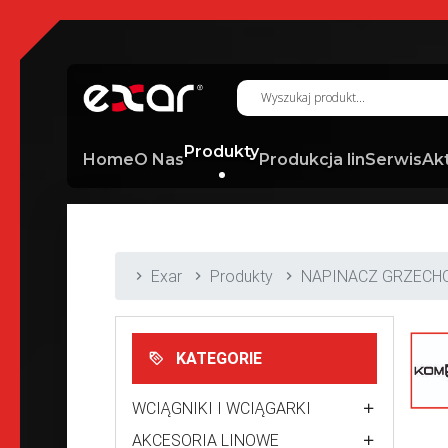
Produkty
Home
O Nas
Produkcja lin
Serwis
Ak
Exar
Produkty
NAPINACZ GRZECH
KATEGORIE
WCIĄGNIKI I WCIĄGARKI
AKCESORIA LINOWE