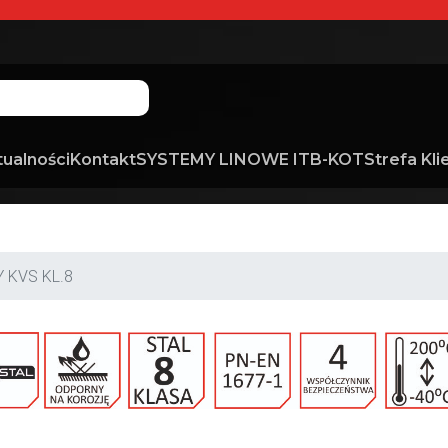
tualności
Kontakt
SYSTEMY LINOWE ITB-KOT
Strefa Kli
 KVS KL.8