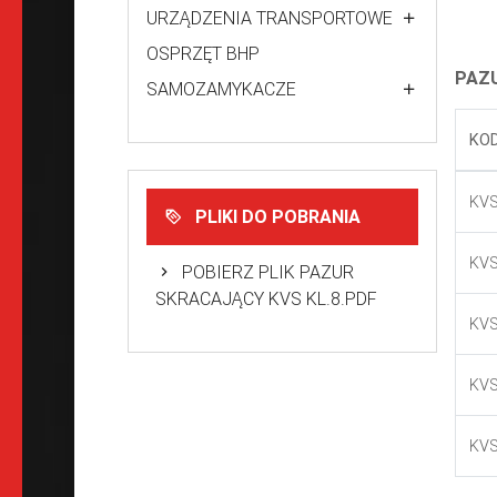
URZĄDZENIA TRANSPORTOWE
OSPRZĘT BHP
PAZU
SAMOZAMYKACZE
KO
KV
PLIKI DO POBRANIA
KV
POBIERZ PLIK PAZUR
SKRACAJĄCY KVS KL.8.PDF
KV
KV
KV