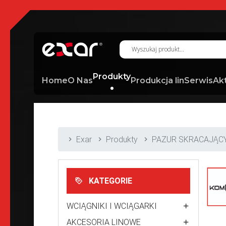
Produkty
Home
O Nas
Produkcja lin
Serwis
Ak
Exar
Produkty
PAZUR SKRACAJĄCY
KATEGORIE
WCIĄGNIKI I WCIĄGARKI
AKCESORIA LINOWE