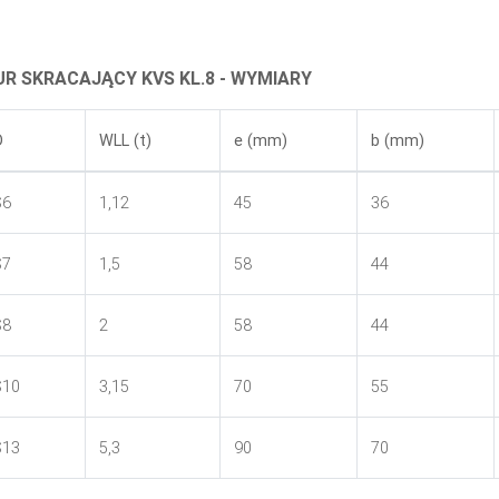
R SKRACAJĄCY KVS KL.8 - WYMIARY
D
WLL (t)
e (mm)
b (mm)
S6
1,12
45
36
S7
1,5
58
44
S8
2
58
44
S10
3,15
70
55
S13
5,3
90
70