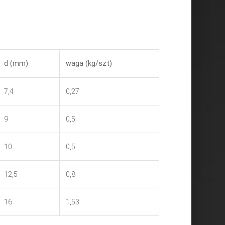
d (mm)
waga (kg/szt)
7,4
0,27
9
0,5
10
0,5
12,5
0,8
16
1,53