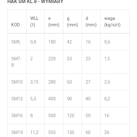
HAK SM KL.8 - WYMIARY
WLL
e
g
d
waga
KOD
(t)
(mm)
(mm)
(mm)
(kg/szt)
SM5
0,8
180
42
16
0,6
SM7-
2
220
53
23
1,5
8
SM10
3,15
280
63
27
2,6
SM13
5,3
400
90
40
8,2
SM16
8
500
120
50
16
SM19
11,2
550
130
60
26