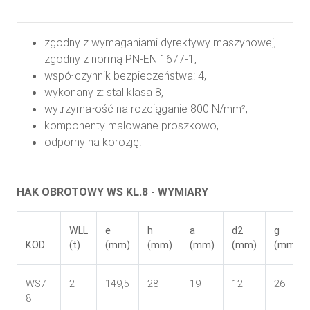
zgodny z wymaganiami dyrektywy maszynowej,
zgodny z normą PN-EN 1677-1,
współczynnik bezpieczeństwa: 4,
wykonany z: stal klasa 8,
wytrzymałość na rozciąganie 800 N/mm²,
komponenty malowane proszkowo,
odporny na korozję.
HAK OBROTOWY WS KL.8 - WYMIARY
WLL
e
h
a
d2
g
KOD
(t)
(mm)
(mm)
(mm)
(mm)
(mm)
WS7-
2
149,5
28
19
12
26
8