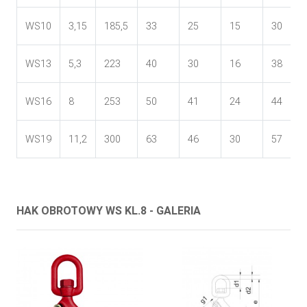
WS10
3,15
185,5
33
25
15
30
WS13
5,3
223
40
30
16
38
WS16
8
253
50
41
24
44
WS19
11,2
300
63
46
30
57
HAK OBROTOWY WS KL.8 - GALERIA