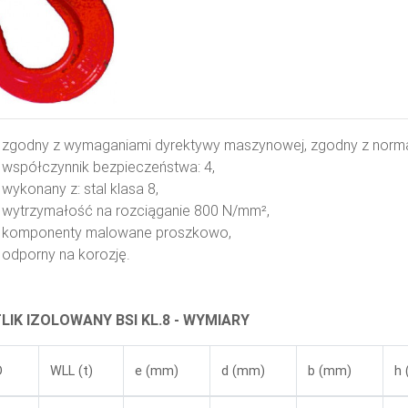
zgodny z wymaganiami dyrektywy maszynowej, zgodny z norm
współczynnik bezpieczeństwa: 4,
wykonany z: stal klasa 8,
wytrzymałość na rozciąganie 800 N/mm²,
komponenty malowane proszkowo,
odporny na korozję.
LIK IZOLOWANY BSI KL.8 - WYMIARY
D
WLL (t)
e (mm)
d (mm)
b (mm)
h