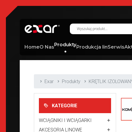
Produkty
Home
O Nas
Produkcja lin
Serwis
Ak
Exar
Produkty
KRĘTLIK IZOLOWANY
KATEGORIE
WCIĄGNIKI I WCIĄGARKI
AKCESORIA LINOWE