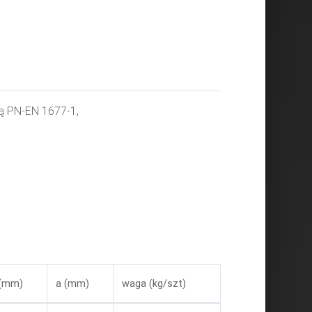
ą PN-EN 1677-1,
 (mm)
a (mm)
waga (kg/szt)