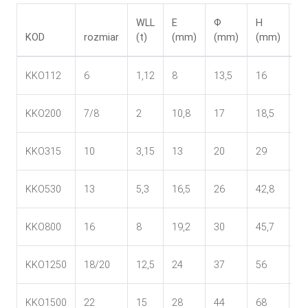
WLL
E
Ф
H
R
KOD
rozmiar
(t)
(mm)
(mm)
(mm)
(
KKO112
6
1,12
8
13,5
16
5
KKO200
7/8
2
10,8
17
18,5
60
KKO315
10
3,15
13
20
29
79
KKO530
13
5,3
16,5
26
42,8
99
KKO800
16
8
19,2
30
45,7
1
KKO1250
18/20
12,5
24
37
56
1
KKO1500
22
15
28
44
68
1