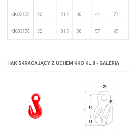
KKO2120
26
21,2
30
44
77
18
KKO3150
32
31,5
38
57
95
2
HAK SKRACAJĄCY Z UCHEM KKO KL.8 - GALERIA