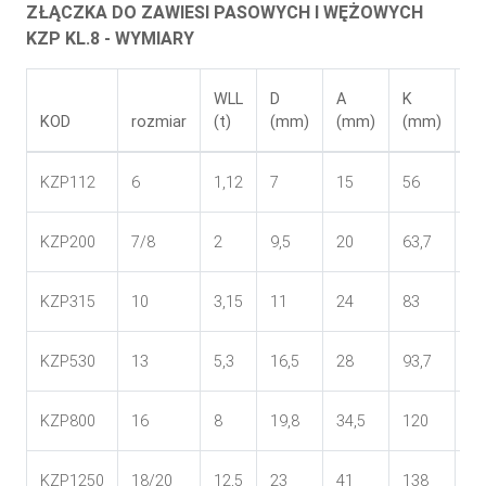
ZŁĄCZKA DO ZAWIESI PASOWYCH I WĘŻOWYCH
KZP KL.8 - WYMIARY
WLL
D
A
K
W
KOD
rozmiar
(t)
(mm)
(mm)
(mm)
(
KZP112
6
1,12
7
15
56
40
KZP200
7/8
2
9,5
20
63,7
40
KZP315
10
3,15
11
24
83
39
KZP530
13
5,3
16,5
28
93,7
55
KZP800
16
8
19,8
34,5
120
65
KZP1250
18/20
12,5
23
41
138
80