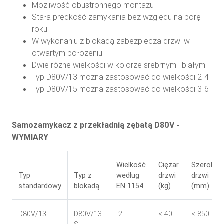
Możliwość obustronnego montażu
Stała prędkość zamykania bez względu na porę
roku
W wykonaniu z blokadą zabezpiecza drzwi w
otwartym położeniu
Dwie różne wielkości w kolorze srebrnym i białym
Typ D80V/13 można zastosować do wielkości 2-4
Typ D80V/15 można zastosować do wielkości 3-6
Samozamykacz z przekładnią zębatą D80V -
WYMIARY
Wielkość
Ciężar
Szerokoś
Typ
Typ z
według
drzwi
drzwi
standardowy
blokadą
EN 1154
(kg)
(mm)
D80V/13
D80V/13-
2
< 40
< 850