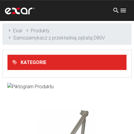
Exar
Produkty
Samozamykacz z przekładnią zębatą D80V
KATEGORIE