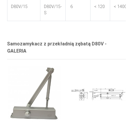
D80V/15
D80V/15-
6
< 120
< 1400
S
Samozamykacz z przekładnią zębatą D80V -
GALERIA