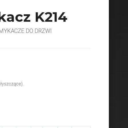
acz K214
MYKACZE DO DRZWI
błyszczące).