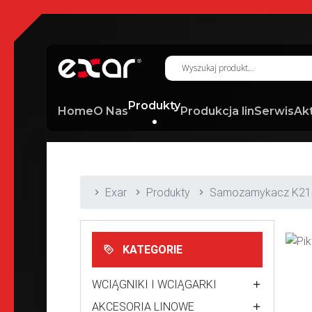
Produkty
Home
O Nas
Produkcja lin
Serwis
Ak
Exar
Produkty
Samozamykacz K21
KATEGORIE
WCIĄGNIKI I WCIĄGARKI
AKCESORIA LINOWE