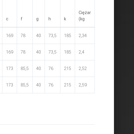
Ciężar
c
f
g
h
k
(kg
169
78
40
73,5
185
2,34
169
78
40
73,5
185
2,4
173
85,5
40
76
215
2,52
173
85,5
40
76
215
2,59