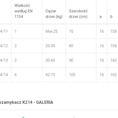
Wielkość
według EN
Ciężar
Szerokość
1154
drzwi (kg)
drzwi (cm)
a
b
4/11
1
Max.25
70
16
158
4/12
2
20-38
80
16
158
4/13
3
30-60
90
16
163
4/14
4
42-70
105
16
163
zamykacz K214 - GALERIA