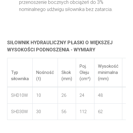
przenoszenie bocznych obciążeń do 3%
nominalnego udźwigu siłownika bez zatarcia.
SIŁOWNIK HYDRAULICZNY PŁASKI O WIĘKSZEJ
WYSOKOŚCI PODNOSZENIA - WYMIARY
Poj.
Wysokość
Typ
Nośność
Skok
Oleju
minimalna
Wa
siłownika
(t)
(mm)
(cm³)
(mm)
(kg
SHD10W
10
26
24
48
1,4
SHD30W
30
56
112
62
4,1