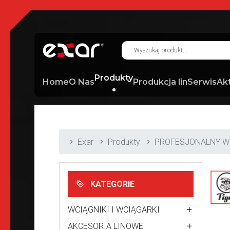
Produkty
Home
O Nas
Produkcja lin
Serwis
Ak
Exar
Produkty
PROFESJONALNY W
KATEGORIE
WCIĄGNIKI I WCIĄGARKI
AKCESORIA LINOWE