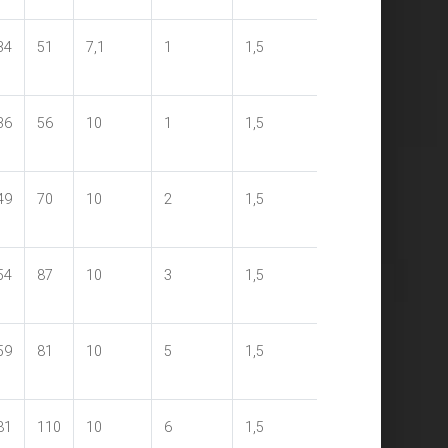
34
51
7,1
1
1,5
10,5
1,1
36
56
10
1
1,5
18
2,2
49
70
10
2
1,5
28,5
4,3
54
87
10
3
1,5
46
6,5
59
81
10
5
1,5
112
10,8
81
110
10
6
1,5
156
13,1