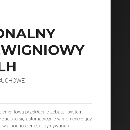
ONALNY
ŹWIGNIOWY
LH
ŃCUCHOWE
elementową przekładnię zębatą i system
y zaciska się automatycznie w momencie gdy
liwia podnoszenie, utrzymywanie i