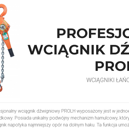
PROFESJ
WCIĄGNIK D
PRO
WCIĄGNIKI ŁA
sjonalny wciągnik dźwigniowy PROLH wyposażony jest w jedno
dkowy. Posiada unikalny podwójny mechanizm hamulcowy, któr
nik napotyka najmniejszy opór na dolnym haku. Ta funkcja umoż