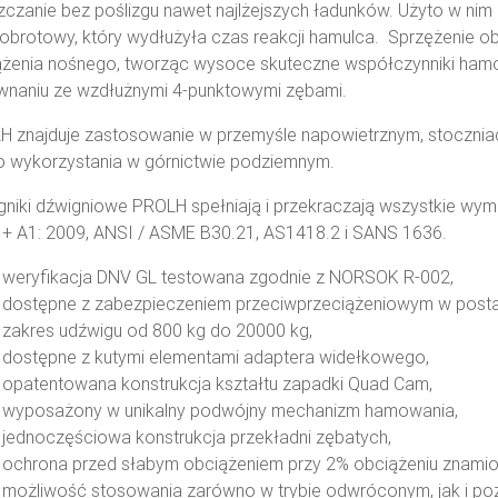
czanie bez poślizgu nawet najlżejszych ładunków. Użyto w ni
obrotowy, który wydłużyła czas reakcji hamulca. Sprzężenie o
żenia nośnego, tworząc wysoce skuteczne współczynniki hamow
wnaniu ze wzdłużnymi 4-punktowymi zębami.
 znajduje zastosowanie w przemyśle napowietrznym, stoczniach
o wykorzystania w górnictwie podziemnym.
niki dźwigniowe PROLH spełniają i przekraczają wszystkie wy
+ A1: 2009, ANSI / ASME B30.21, AS1418.2 i SANS 1636.
weryfikacja DNV GL testowana zgodnie z NORSOK R-002,
dostępne z zabezpieczeniem przeciwprzeciążeniowym w posta
zakres udźwigu od 800 kg do 20000 kg,
dostępne z kutymi elementami adaptera widełkowego,
opatentowana konstrukcja kształtu zapadki Quad Cam,
wyposażony w unikalny podwójny mechanizm hamowania,
jednoczęściowa konstrukcja przekładni zębatych,
ochrona przed słabym obciążeniem przy 2% obciążeniu znami
możliwość stosowania zarówno w trybie odwróconym, jak i po