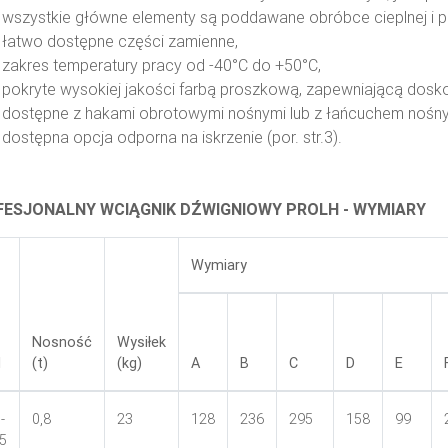
wszystkie główne elementy są poddawane obróbce cieplnej i pr
łatwo dostępne części zamienne,
zakres temperatury pracy od -40°C do +50°C,
pokryte wysokiej jakości farbą proszkową, zapewniającą dosk
dostępne z hakami obrotowymi nośnymi lub z łańcuchem nośnym
dostępna opcja odporna na iskrzenie (por. str.3).
ESJONALNY WCIĄGNIK DŹWIGNIOWY PROLH - WYMIARY
Wymiary
Nosność
Wysiłek
d
(t)
(kg)
A
B
C
D
E
-
0,8
23
128
236
295
158
99
5