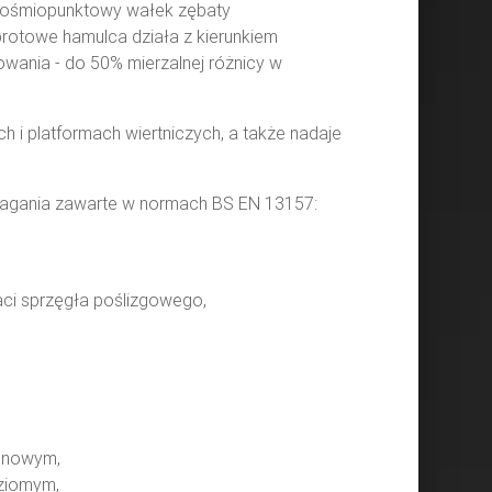
m ośmiopunktowy wałek zębaty
brotowe hamulca działa z kierunkiem
ania - do 50% mierzalnej różnicy w
 i platformach wiertniczych, a także nadaje
magania zawarte w normach BS EN 13157:
ci sprzęgła poślizgowego,
onowym,
ziomym,