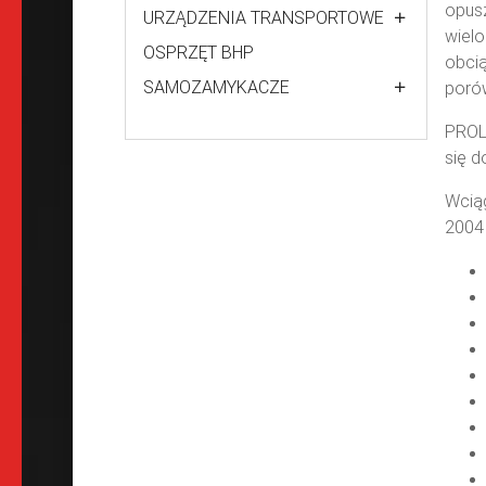
opusz
URZĄDZENIA TRANSPORTOWE
wielo
OSPRZĘT BHP
obcią
SAMOZAMYKACZE
poró
PROLH
się d
Wciąg
2004 