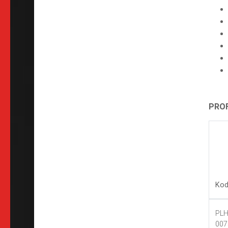
PROF
Ko
PLH
007