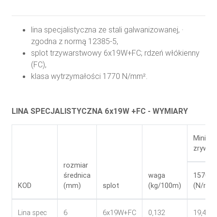
lina specjalistyczna ze stali galwanizowanej, ·
zgodna z normą 12385-5,
splot trzywarstwowy 6x19W+FC; rdzeń włókienny
(FC),
klasa wytrzymałości 1770 N/mm².
LINA SPECJALISTYCZNA 6x19W +FC - WYMIARY
Minimal
zrywaj
rozmiar
średnica
waga
1570
KOD
(mm)
splot
(kg/100m)
(N/mm
Lina spec
6
6x19W+FC
0,132
19,4