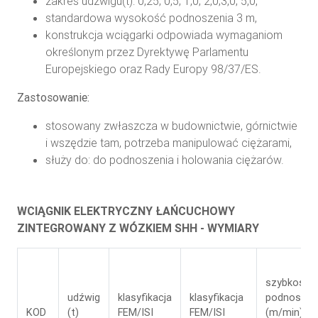
zakres udźwigu(t): 0,25; 0,5; 1,0; 2,0;3,0; 5,0,
standardowa wysokość podnoszenia 3 m,
konstrukcja wciągarki odpowiada wymaganiom
określonym przez Dyrektywę Parlamentu
Europejskiego oraz Rady Europy 98/37/ES.
Zastosowanie:
stosowany zwłaszcza w budownictwie, górnictwie
i wszędzie tam, potrzeba manipulować ciężarami,
służy do: do podnoszenia i holowania ciężarów.
WCIĄGNIK ELEKTRYCZNY ŁAŃCUCHOWY
ZINTEGROWANY Z WÓZKIEM SHH - WYMIARY
szybkośc
udźwig
klasyfikacja
klasyfikacja
podnoszen
KOD
(t)
FEM/ISI
FEM/ISI
(m/min)