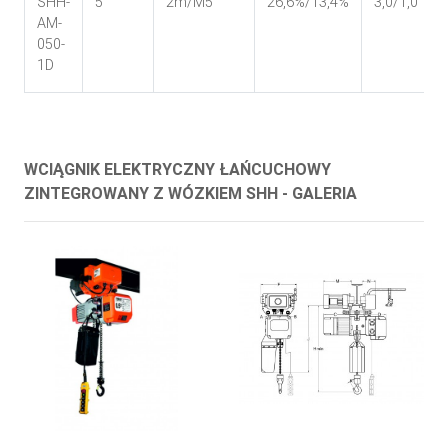
SHH-
5
2m/M5
26,6%/13,4%
3,0/1,0
AM-
050-
1D
WCIĄGNIK ELEKTRYCZNY ŁAŃCUCHOWY
ZINTEGROWANY Z WÓZKIEM SHH - GALERIA