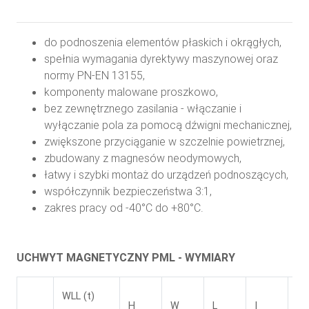
do podnoszenia elementów płaskich i okrągłych,
spełnia wymagania dyrektywy maszynowej oraz
normy PN-EN 13155,
komponenty malowane proszkowo,
bez zewnętrznego zasilania - włączanie i
wyłączanie pola za pomocą dźwigni mechanicznej,
zwiększone przyciąganie w szczelnie powietrznej,
zbudowany z magnesów neodymowych,
łatwy i szybki montaż do urządzeń podnoszących,
współczynnik bezpieczeństwa 3:1,
zakres pracy od -40°C do +80°C.
UCHWYT MAGNETYCZNY PML - WYMIARY
WLL (t)
H
W
L
I
wa