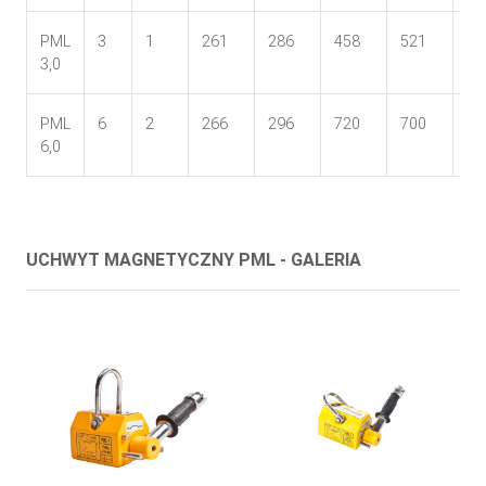
PML
3
1
261
286
458
521
22
3,0
PML
6
2
266
296
720
700
39
6,0
UCHWYT MAGNETYCZNY PML - GALERIA