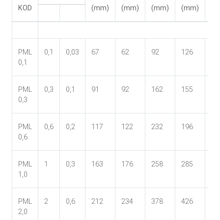
KOD
(mm)
(mm)
(mm)
(mm)
(k
PML
0,1
0,03
67
62
92
126
3
0,1
PML
0,3
0,1
91
92
162
155
10
0,3
PML
0,6
0,2
117
122
232
196
24
0,6
PML
1
0,3
163
176
258
285
50
1,0
PML
2
0,6
212
234
378
426
12
2,0