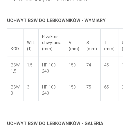
UCHWYT BSW DO ŁEBKOWNIKÓW - WYMIARY
R zakres
WLL
chwytania
V
S
T
U
KOD
(t)
(mm)
(mm)
(mm)
(mm)
(mm
BSW
1,5
HP 100-
150
74
45
180
1,5
240
BSW
3
HP 100-
150
75
65
205
3
240
UCHWYT BSW DO ŁEBKOWNIKÓW - GALERIA