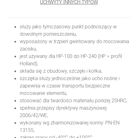
UCHWYTY INNYCH TYPÓW
służy jako tymczasowy punkt podnoszący w
dowolnym pomieszczeniu,
wyposażony w trzpień gwintowany do mocowania
zacisku,
jest używany dla HP-100 do HP-240 (HP = profil
Holland),
składa się z obudowy, szczęki i kołka,
szczęka służy jednocześnie jako ucho nośne i
zapewnia w czasie transportu bezpieczne
mocowanie elementu,
stosować dla twardości materiału poniżej 25HRC,
spełnia przepisy dyrektywy maszynowej
2006/42/WE,
wykonany wg zharmonizowanej normy: PN-EN
13155,
zakres pracy od -40°C do +100°C.