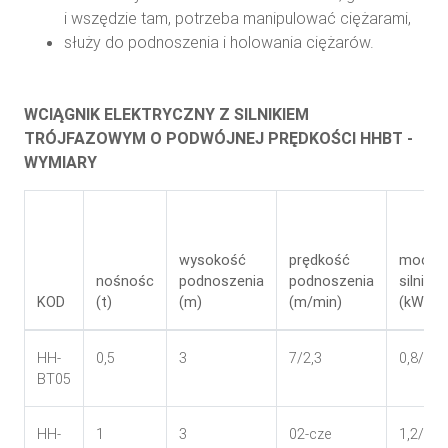
i wszędzie tam, potrzeba manipulować ciężarami,
służy do podnoszenia i holowania ciężarów.
WCIĄGNIK ELEKTRYCZNY Z SILNIKIEM
TRÓJFAZOWYM O PODWÓJNEJ PRĘDKOŚCI HHBT -
WYMIARY
wysokość
prędkość
moc
nośnośc
podnoszenia
podnoszenia
silnika
KOD
(t)
(m)
(m/min)
(kW)
HH-
0,5
3
7/2,3
0,8/0,2
BT05
HH-
1
3
02-cze
1,2/0,4