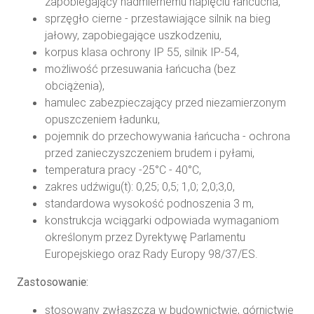
zapobiegający nadmiernemu napięciu łańcucha,
sprzęgło cierne - przestawiające silnik na bieg
jałowy, zapobiegające uszkodzeniu,
korpus klasa ochrony IP 55, silnik IP-54,
możliwość przesuwania łańcucha (bez
obciążenia),
hamulec zabezpieczający przed niezamierzonym
opuszczeniem ładunku,
pojemnik do przechowywania łańcucha - ochrona
przed zanieczyszczeniem brudem i pyłami,
temperatura pracy -25°C - 40°C,
zakres udźwigu(t): 0,25; 0,5; 1,0; 2,0;3,0,
standardowa wysokość podnoszenia 3 m,
konstrukcja wciągarki odpowiada wymaganiom
określonym przez Dyrektywę Parlamentu
Europejskiego oraz Rady Europy 98/37/ES.
Zastosowanie:
stosowany zwłaszcza w budownictwie, górnictwie