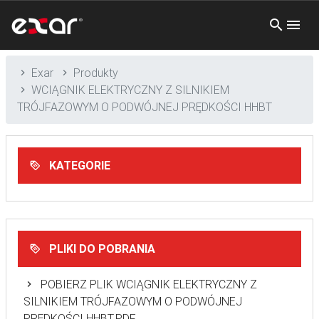
Exar
Produkty
WCIĄGNIK ELEKTRYCZNY Z SILNIKIEM
TRÓJFAZOWYM O PODWÓJNEJ PRĘDKOŚCI HHBT
KATEGORIE
PLIKI DO POBRANIA
POBIERZ PLIK WCIĄGNIK ELEKTRYCZNY Z
SILNIKIEM TRÓJFAZOWYM O PODWÓJNEJ
PRĘDKOŚCI HHBT.PDF