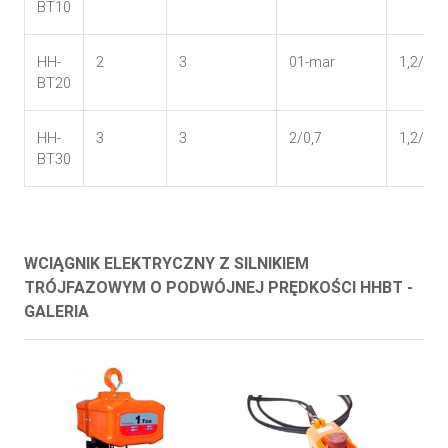
BT10
HH-
2
3
01-mar
1,2/0,4
BT20
HH-
3
3
2/0,7
1,2/0,4
BT30
WCIĄGNIK ELEKTRYCZNY Z SILNIKIEM
TRÓJFAZOWYM O PODWÓJNEJ PRĘDKOŚCI HHBT -
GALERIA