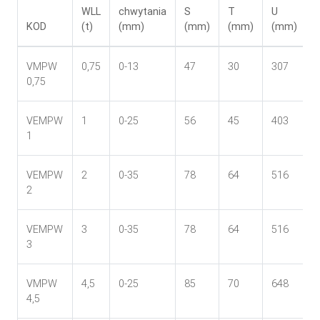
WLL
chwytania
S
T
U
KOD
(t)
(mm)
(mm)
(mm)
(mm)
VMPW
0,75
0-13
47
30
307
0,75
VEMPW
1
0-25
56
45
403
1
VEMPW
2
0-35
78
64
516
2
VEMPW
3
0-35
78
64
516
3
VMPW
4,5
0-25
85
70
648
4,5