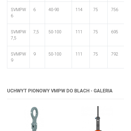
SVMPW
6
40-90
114
75
756
6
SVMPW
7,5
50-100
111
75
695
7,5
SVMPW
9
50-100
111
75
792
9
UCHWYT PIONOWY VMPW DO BLACH - GALERIA