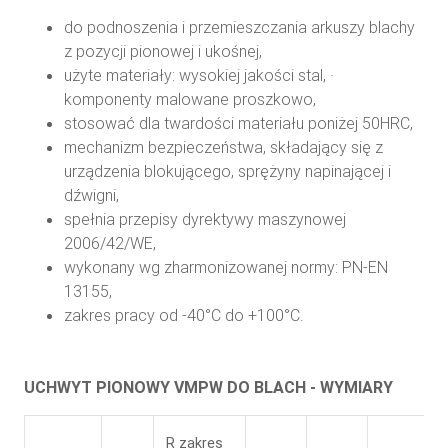
do podnoszenia i przemieszczania arkuszy blachy
z pozycji pionowej i ukośnej,
użyte materiały: wysokiej jakości stal, ·
komponenty malowane proszkowo,
stosować dla twardości materiału poniżej 50HRC,
mechanizm bezpieczeństwa, składający się z
urządzenia blokującego, sprężyny napinającej i
dźwigni,
spełnia przepisy dyrektywy maszynowej
2006/42/WE,
wykonany wg zharmonizowanej normy: PN-EN
13155,
zakres pracy od -40°C do +100°C.
UCHWYT PIONOWY VMPW DO BLACH - WYMIARY
R zakres