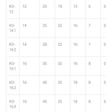
KO-
12
20
19
13
6
0,05
12
KO-
14
25
22
16
7
0,09
14.1
KO-
14
28
22
16
7
0,14
14.2
KO-
16
35
25
18
8
0,21
16.1
KO-
16
40
25
18
8
0,25
16.2
KO-
16
45
25
18
8
0,29
16.3