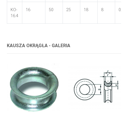
KO-
16
50
25
18
8
0,35
16.4
KAUSZA OKRĄGŁA - GALERIA