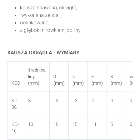
kausza spawana, okrągła,
wykonana ze stali,
ocynkowana,
z głębokim rowkiem, do liny.
KAUSZA OKRĄGŁA - WYMIARY
średnica
liny
D
C
F
K
wag
KOD
(mm)
(mm)
(mm)
(mm)
(mm)
(kg/
KO-
8
13
13
9
4
0,02
08
KO-
10
18
15
11
5
0,04
10