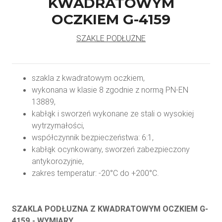
KWADRATOWYM
OCZKIEM G-4159
SZAKLE PODŁUŻNE
szakla z kwadratowym oczkiem,
wykonana w klasie 8 zgodnie z normą PN-EN
13889,
kabłąk i sworzeń wykonane ze stali o wysokiej
wytrzymałości,
współczynnik bezpieczeństwa: 6:1,
kabłąk ocynkowany, sworzeń zabezpieczony
antykorozyjnie,
zakres temperatur: -20°C do +200°C.
SZAKLA PODŁUZNA Z KWADRATOWYM OCZKIEM G-
4159 - WYMIARY