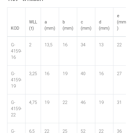
e
WLL
a
b
c
d
(mm
KOD
(t)
(mm)
(mm)
(mm)
(mm)
)
G-
2
13,5
16
34
13
22
4159-
16
G-
3,25
16
19
40
16
27
4159-
19
G-
4,75
19
22
46
19
31
4159-
22
G-
6,5
22
25
52
22
36