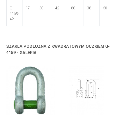
G-
17
38
42
88
38
60
4159-
42
SZAKLA PODŁUZNA Z KWADRATOWYM OCZKIEM G-
4159 - GALERIA