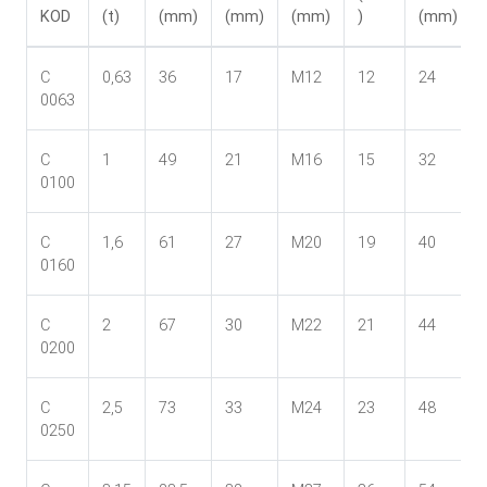
KOD
(t)
(mm)
(mm)
(mm)
)
(mm)
C
0,63
36
17
M12
12
24
0063
C
1
49
21
M16
15
32
0100
C
1,6
61
27
M20
19
40
0160
C
2
67
30
M22
21
44
0200
C
2,5
73
33
M24
23
48
0250