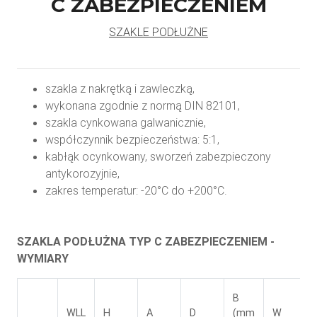
C ZABEZPIECZENIEM
SZAKLE PODŁUŻNE
szakla z nakrętką i zawleczką,
wykonana zgodnie z normą DIN 82101,
szakla cynkowana galwanicznie,
współczynnik bezpieczeństwa: 5:1,
kabłąk ocynkowany, sworzeń zabezpieczony
antykorozyjnie,
zakres temperatur: -20°C do +200°C.
SZAKLA PODŁUŻNA TYP C ZABEZPIECZENIEM -
WYMIARY
B
WLL
H
A
D
(mm
W