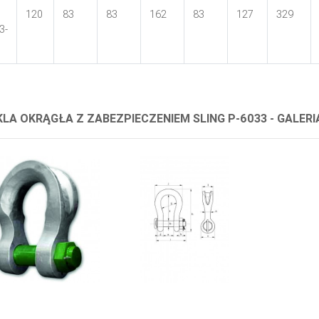
120
83
83
162
83
127
329
3-
LA OKRĄGŁA Z ZABEZPIECZENIEM SLING P-6033 - GALERI