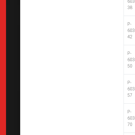
603
38
P-
603
42
P-
603
50
P-
603
57
P-
603
70