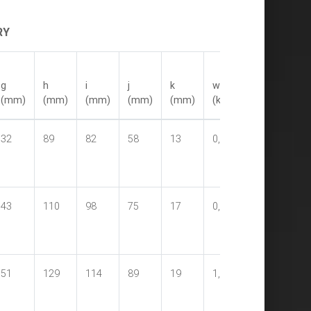
RY
g
h
i
j
k
waga
(mm)
(mm)
(mm)
(mm)
(mm)
(kg/szt)
32
89
82
58
13
0,4
43
110
98
75
17
0,73
51
129
114
89
19
1,18