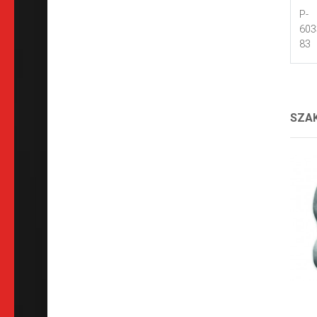
P-
603
83
SZAK