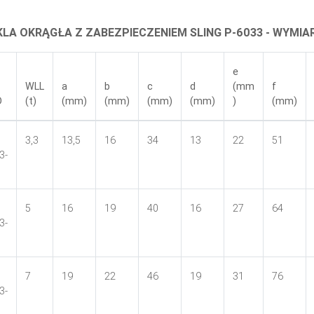
LA OKRĄGŁA Z ZABEZPIECZENIEM SLING P-6033 - WYMIA
e
WLL
a
b
c
d
(mm
f
D
(t)
(mm)
(mm)
(mm)
(mm)
)
(mm)
3,3
13,5
16
34
13
22
51
3-
5
16
19
40
16
27
64
3-
7
19
22
46
19
31
76
3-