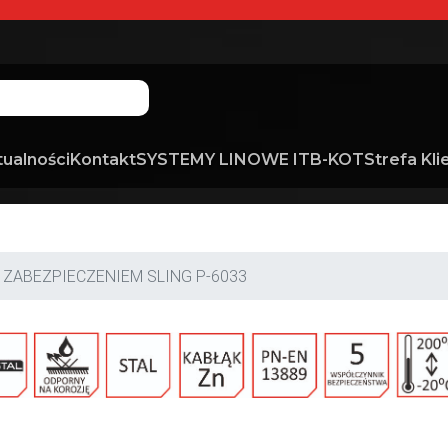
tualności
Kontakt
SYSTEMY LINOWE ITB-KOT
Strefa Kli
 ZABEZPIECZENIEM SLING P-6033