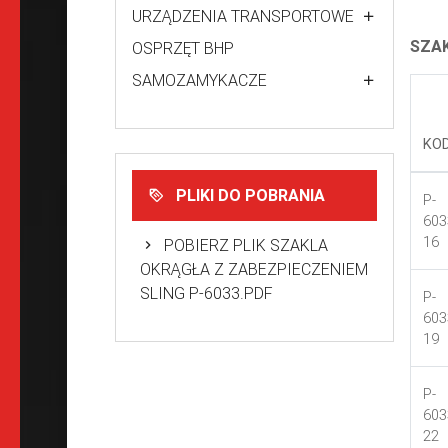
URZĄDZENIA TRANSPORTOWE
SZAK
OSPRZĘT BHP
SAMOZAMYKACZE
KO
PLIKI DO POBRANIA
P-
603
16
POBIERZ PLIK SZAKLA
OKRĄGŁA Z ZABEZPIECZENIEM
SLING P-6033.PDF
P-
603
19
P-
603
22