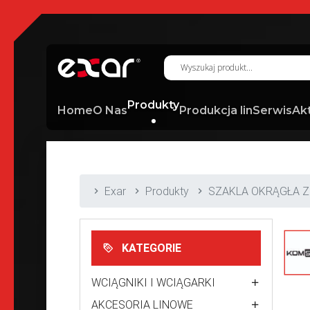
Produkty
Home
O Nas
Produkcja lin
Serwis
Ak
Exar
Produkty
SZAKLA OKRĄGŁA Z
KATEGORIE
WCIĄGNIKI I WCIĄGARKI
AKCESORIA LINOWE