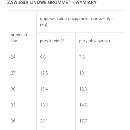
ZAWIESIA LINOWE GROMMET - WYMIARY
dopuszczalne obciążenie robocze WLL
(kg)
średnica
liny
przy kącie 0⁰
przy obwiązaniu
24
9,8
7,8
27
12,5
10
30
15,4
12,3
33
18,6
14,9
36
22,1
17,7