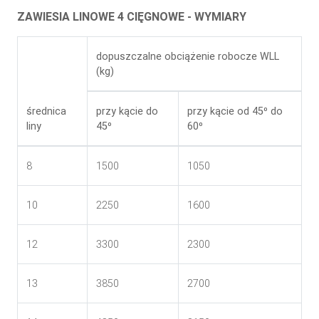
ZAWIESIA LINOWE 4 CIĘGNOWE - WYMIARY
dopuszczalne obciążenie robocze WLL
(kg)
średnica
przy kącie do
przy kącie od 45⁰ do
liny
45⁰
60⁰
8
1500
1050
10
2250
1600
12
3300
2300
13
3850
2700