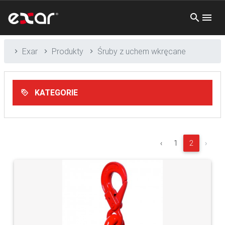
Exar
Produkty
Śruby z uchem wkręcane
KATEGORIE
‹
1
2
›