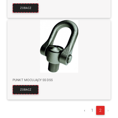
ZOBACZ
PUNKT MOCUJĄCY SS DSS
ZOBACZ
‹
1
2
›