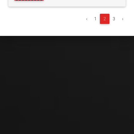
‹
1
2
3
›