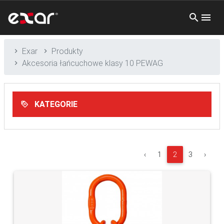
Exar
Produkty
Akcesoria łańcuchowe klasy 10 PEWAG
KATEGORIE
‹
1
2
3
›