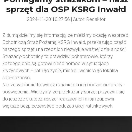
sprzęt dla OSP KSRG Inwałd
2024-11-20 10:27:56 | Autor: Redaktor
Z dumą dzielimy się informacją, że mieliśmy okazję wesprzeć
Ochotniczą Straż Pożarną KSRG Inwałd, przekazując część
naszego sprzętu na rzecz ich niezwykle ważnej działalności.
Strażacy-ochotnicy to prawdziwi bohaterowie, którzy
każdego dnia są gotowi nieść pomoc w sytuacjach
kryzysowych – ratując życie, mienie i wspierając lokalną
społeczność.
Nasze wsparcie to wyraz uznania dla ich codziennej pracy i
poświęcenia. Wierzymy, że przekazany sprzęt przyczyni się
do jeszcze skuteczniejszej realizacji ich misji i zapewni
większe bezpieczeństwo podczas akcji ratunkowych.