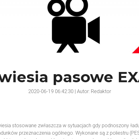
wiesia pasowe E
2020-06-19 06:42:30 | Autor: Redaktor
awiesia stosowane zwłaszcza w sytuacjach gdy podnoszony ła
 ładunków przeznaczenia ogólnego. Wykonane są z poliestru (P