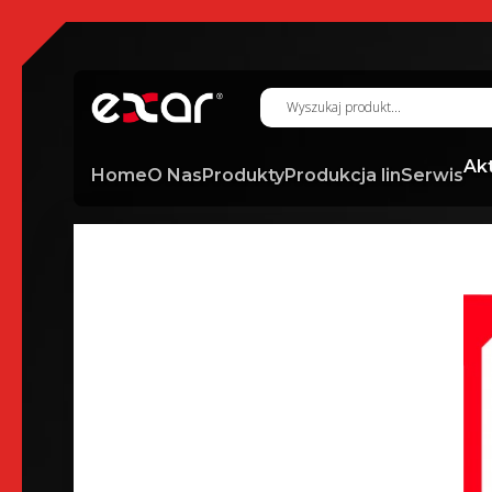
Ak
Home
O Nas
Produkty
Produkcja lin
Serwis