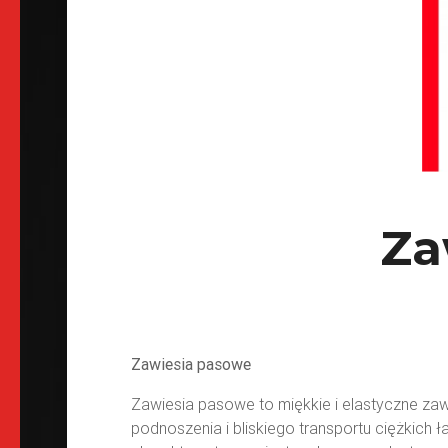
Za
Zawiesia pasowe
Zawiesia pasowe to miękkie i elastyczne z
podnoszenia i bliskiego transportu ciężkich