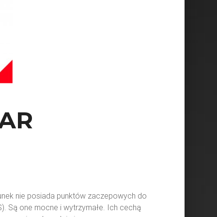
XAR
dunek nie posiada punktów zaczepowych do
ES). Są one mocne i wytrzymałe. Ich cechą